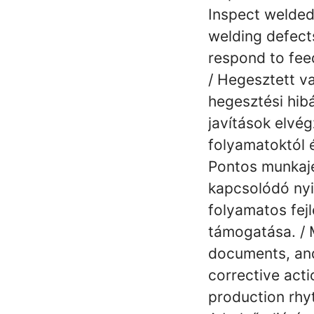
Inspect welded
welding defects
respond to fee
/ Hegesztett v
hegesztési hib
javítások elvé
folyamatoktól 
Pontos munkaje
kapcsolódó nyi
folyamatos fejl
támogatása. / 
documents, and
corrective acti
production rhy