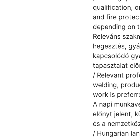
qualification, o
and fire protec
depending on t
Releváns szakm
hegesztés, gyá
kapcsolódó gyá
tapasztalat elő
/ Relevant prof
welding, produ
work is preferr
A napi munkav
előnyt jelent,
és a nemzetköz
/ Hungarian lan