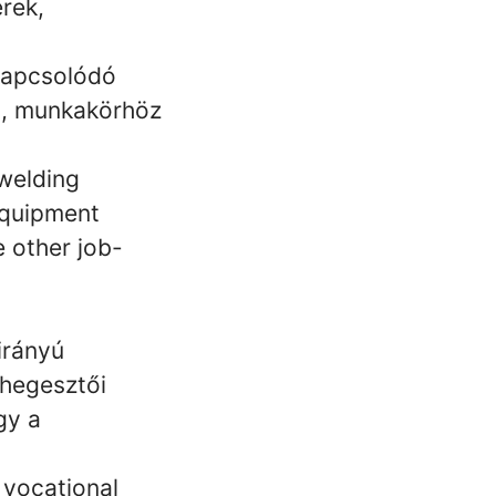
rek,
kapcsolódó
yéb, munkakörhöz
 welding
equipment
 other job-
irányú
 hegesztői
gy a
 vocational