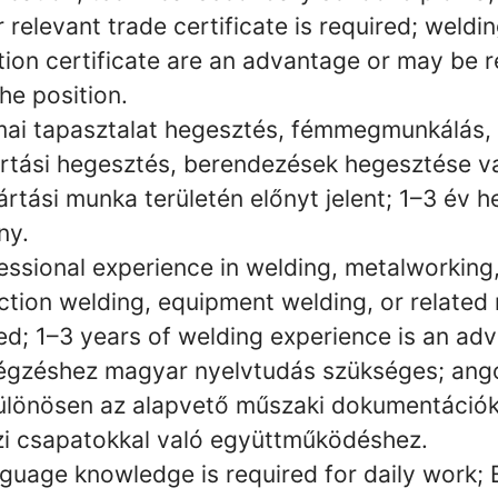
r relevant trade certificate is required; weldin
tion certificate are an advantage or may be 
he position.
ai tapasztalat hegesztés, fémmegmunkálás, 
rtási hegesztés, berendezések hegesztése v
rtási munka területén előnyt jelent; 1–3 év h
ny.
essional experience in welding, metalworking,
ction welding, equipment welding, or related
ed; 1–3 years of welding experience is an ad
égzéshez magyar nyelvtudás szükséges; ango
 különösen az alapvető műszaki dokumentáci
i csapatokkal való együttműködéshez.
guage knowledge is required for daily work; 