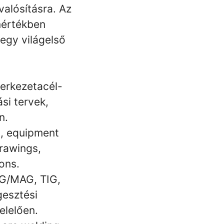
alósításra. Az
mértékben
egy világelső
zerkezetacél-
si tervek,
n.
s, equipment
drawings,
ons.
IG/MAG, TIG,
gesztési
elelően.