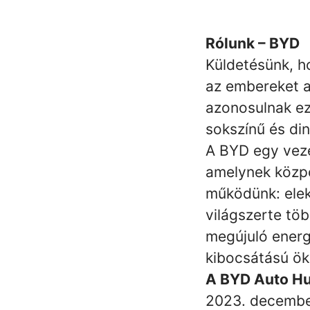
Rólunk – BYD
Küldetésünk, h
az embereket a
azonosulnak ezz
sokszínű és di
A BYD egy vezet
amelynek közpo
működünk: elekt
világszerte tö
megújuló energi
kibocsátású ök
A BYD Auto H
2023. december