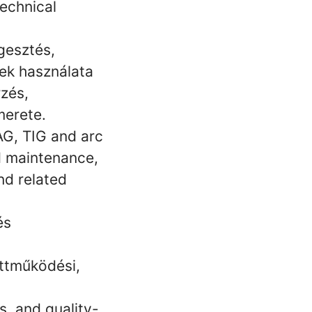
technical
gesztés,
ek használata
rzés,
merete.
G, TIG and arc
d maintenance,
nd related
és
ttműködési,
s, and quality-