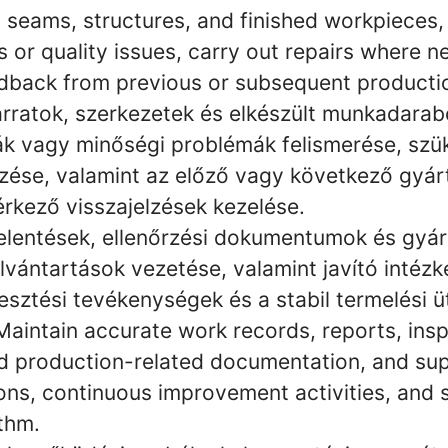
 seams, structures, and finished workpieces, 
 or quality issues, carry out repairs where n
dback from previous or subsequent producti
arratok, szerkezetek és elkészült munkadarab
ák vagy minőségi problémák felismerése, szü
gzése, valamint az előző vagy következő gyár
érkező visszajelzések kezelése.
lentések, ellenőrzési dokumentumok és gyá
lvántartások vezetése, valamint javító intéz
esztési tevékenységek és a stabil termelési 
Maintain accurate work records, reports, ins
 production-related documentation, and su
ons, continuous improvement activities, and 
thm.