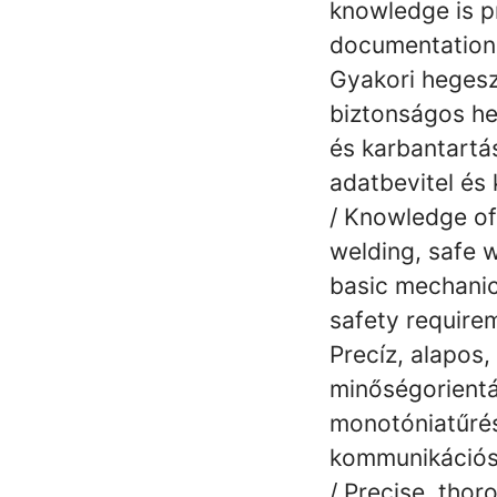
knowledge is pr
documentation 
Gyakori hegesz
biztonságos h
és karbantartá
adatbevitel és
/ Knowledge o
welding, safe 
basic mechanica
safety require
Precíz, alapos,
minőségorientá
monotóniatűrés
kommunikációs
/ Precise, thor