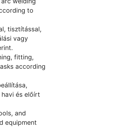
 arc welding
according to
, tisztítással,
álási vagy
rint.
ng, fitting,
 tasks according
állítása,
havi és előírt
ools, and
ed equipment