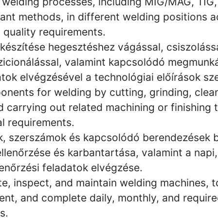
s welding processes, including MIG/MAG, TIG,
ant methods, in different welding positions 
 quality requirements.
készítése hegesztéshez vágással, csiszolással
pozicionálással, valamint kapcsolódó megmunk
tok elvégzésével a technológiai előírások sze
nents for welding by cutting, grinding, cleani
d carrying out related machining or finishing
al requirements.
 szerszámok és kapcsolódó berendezések be
lenőrzése és karbantartása, valamint a napi, 
enőrzési feladatok elvégzése.
te, inspect, and maintain welding machines, t
ent, and complete daily, monthly, and requir
s.