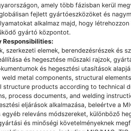
arországon, amely több fázisban kerül megv
 globálisan fejlett gyártóeszközöket és nagy
olyamatokat alkalmaz majd, hogy létrehozzon 
űködő gyártó központot.
y Responsibilities:
k, szerkezeti elemek, berendezésrészek és s
állítása és hegesztése műszaki rajzok, gyártá
okumentumok és hegesztési utasítások alapjá
 weld metal components, structural element
l structure products according to technical 
ns, process documents, and welding instructi
sztési eljárások alkalmazása, beleértve a M
s egyéb releváns módszereket, különböző he
gyártási és minőségi követelményeknek megf