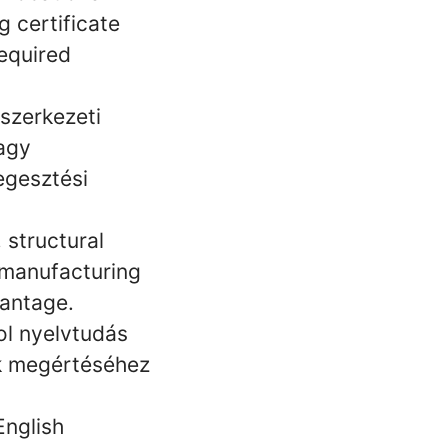
g certificate
required
szerkezeti
agy
egesztési
 structural
 manufacturing
vantage.
l nyelvtudás
ók megértéséhez
English