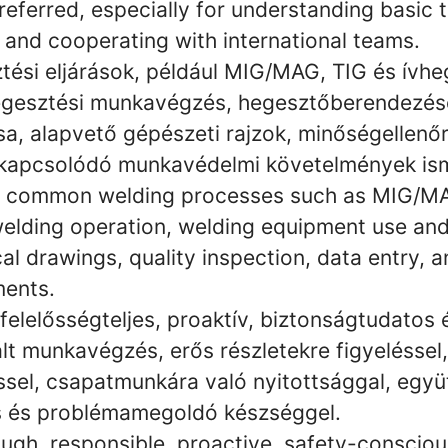
eferred, especially for understanding basic 
and cooperating with international teams.
tési eljárások, például MIG/MAG, TIG és ívhe
egesztési munkavégzés, hegesztőberendezés
sa, alapvető gépészeti rajzok, minőségellenő
 kapcsolódó munkavédelmi követelmények is
f common welding processes such as MIG/MA
welding operation, welding equipment use an
l drawings, quality inspection, data entry, a
ments.
 felelősségteljes, proaktív, biztonságtudatos 
lt munkavégzés, erős részletekre figyeléssel,
sel, csapatmunkára való nyitottsággal, együ
 és problémamegoldó készséggel.
ough, responsible, proactive, safety-consciou