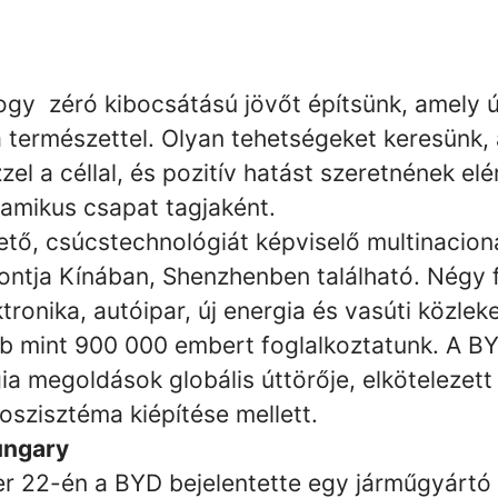
ogy zéró kibocsátású jövőt építsünk, amely ú
 természettel. Olyan tehetségeket keresünk, 
el a céllal, és pozitív hatást szeretnének elé
namikus csapat tagjaként.
ő, csúcstechnológiát képviselő multinacionál
ntja Kínában, Shenzhenben található. Négy f
ronika, autóipar, új energia és vasúti közlek
bb mint 900 000 embert foglalkoztatunk. A BY
a megoldások globális úttörője, elkötelezett
oszisztéma kiépítése mellett.
ungary
 22-én a BYD bejelentette egy járműgyártó 