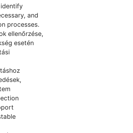
identify
ecessary, and
on processes.
ok ellenőrzése,
kség esetén
tási
rtáshoz
kedések,
ütem
pection
pport
stable