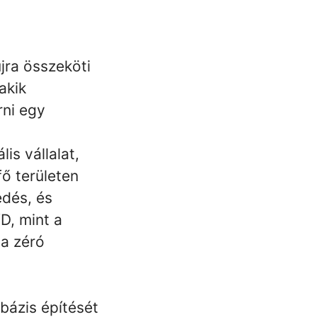
jra összeköti
akik
rni egy
is vállalat,
ő területen
edés, és
D, mint a
 a zéró
bázis építését