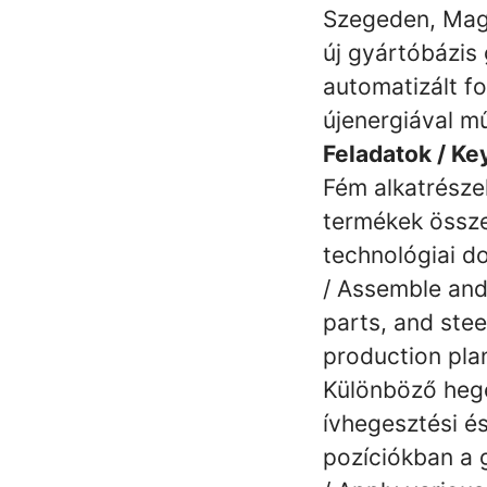
Szegeden, Magy
új gyártóbázis
automatizált f
újenergiával m
Feladatok / Ke
Fém alkatrésze
termékek össze
technológiai d
/ Assemble and
parts, and stee
production pla
Különböző hege
ívhegesztési é
pozíciókban a 