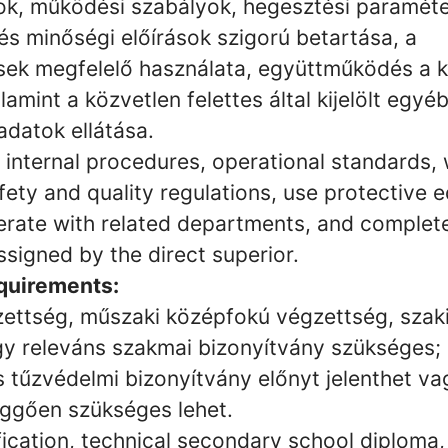
sok, működési szabályok, hegesztési paraméte
s minőségi előírások szigorú betartása, a
sek megfelelő használata, együttműködés a 
alamint a közvetlen felettes által kijelölt eg
adatok ellátása.
ow internal procedures, operational standards,
fety and quality regulations, use protective 
erate with related departments, and complete
ssigned by the direct superior.
equirements:
ettség, műszaki középfokú végzettség, szak
y releváns szakmai bizonyítvány szükséges;
s tűzvédelmi bizonyítvány előnyt jelenthet va
ggően szükséges lehet.
fication, technical secondary school diploma,