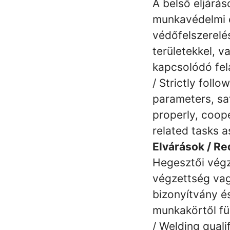
A belső eljárá
munkavédelmi é
védőfelszerelé
területekkel, v
kapcsolódó fel
/ Strictly foll
parameters, sa
properly, coop
related tasks a
Elvárások / R
Hegesztői végz
végzettség vag
bizonyítvány é
munkakörtől fü
/ Welding quali