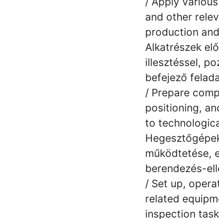
/ Apply variou
and other relev
production and
Alkatrészek elő
illesztéssel, 
befejező felada
/ Prepare compo
positioning, an
to technologic
Hegesztőgépek,
működtetése, el
berendezés-ell
/ Set up, opera
related equipm
inspection task